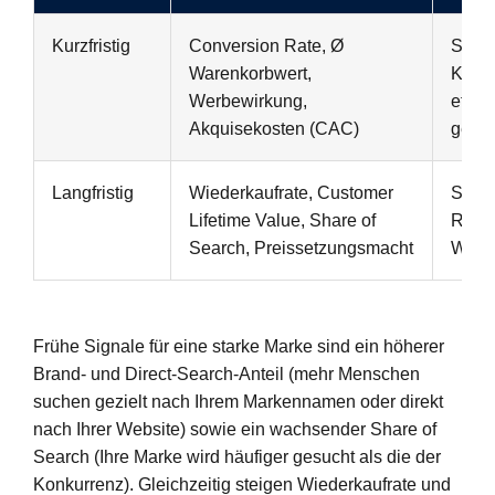
Kurzfristig
Conversion Rate, Ø
Schne
Warenkorbwert,
Kaufe
Werbewirkung,
effiz
Akquisekosten (CAC)
gerin
Langfristig
Wiederkaufrate, Customer
Stabi
Lifetime Value, Share of
Rabat
Search, Preissetzungsmacht
Wach
Frühe Signale für eine starke Marke sind ein höherer
Brand- und Direct-Search-Anteil (mehr Menschen
suchen gezielt nach Ihrem Markennamen oder direkt
nach Ihrer Website) sowie ein wachsender Share of
Search (Ihre Marke wird häufiger gesucht als die der
Konkurrenz). Gleichzeitig steigen Wiederkaufrate und