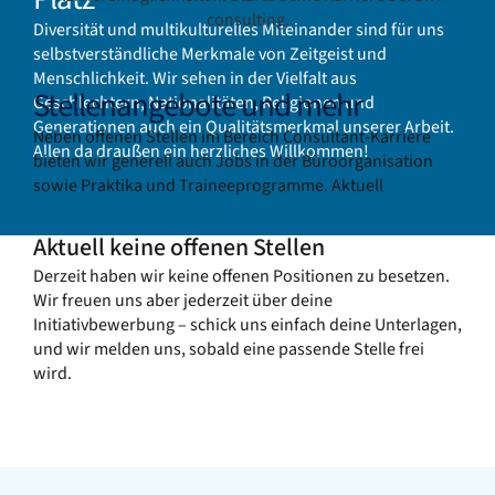
Diversität und multikulturelles Miteinander sind für uns
selbstverständliche Merkmale von Zeitgeist und
Menschlichkeit. Wir sehen in der Vielfalt aus
Stellenangebote und mehr
Geschlechtern, Nationalitäten, Religionen und
Generationen auch ein Qualitätsmerkmal unserer Arbeit.
Neben offenen Stellen im Bereich Consultant-Karriere
Allen da draußen ein herzliches Willkommen!
bieten wir generell auch Jobs in der Büroorganisation
sowie Praktika und Traineeprogramme. Aktuell
Aktuell keine offenen Stellen
Derzeit haben wir keine offenen Positionen zu besetzen.
Wir freuen uns aber jederzeit über deine
Initiativbewerbung – schick uns einfach deine Unterlagen,
und wir melden uns, sobald eine passende Stelle frei
wird.