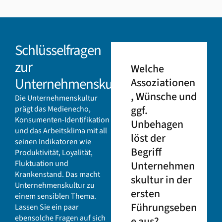
Schlüsselfragen
zur
Welche
Unternehmenskultur
Assoziationen
,
Wünsche und
Die Unternehmenskultur
ggf.
prägt das Medienecho,
Konsumenten-Identifikation
Unbehagen
und das Arbeitsklima mit all
löst der
seinen Indikatoren wie
Begriff
Produktivität, Loyalität,
Fluktuation und
Unternehmen
Krankenstand. Das macht
skultur in
der
Unternehmenskultur zu
ersten
einem sensiblen Thema.
Führungseben
Lassen Sie ein paar
ebensolche Fragen auf sich
e aus?