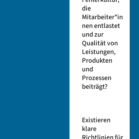
die
Mitarbeiter*in
nen entlastet
und zur
Qualität von
Leistungen,
Produkten
und
Prozessen
beiträgt?
Existieren
klare
Richtlinien für